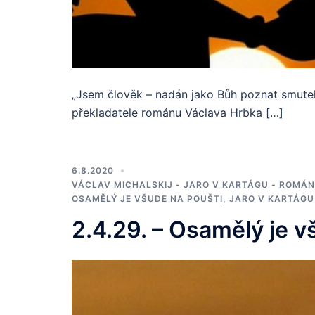
„Jsem člověk – nadán jako Bůh poznat smutek 
překladatele románu Václava Hrbka […]
6.8.2020
VÁCLAV MICHALSKIJ - JARO V KARTÁGU - ROMÁN
OSAMĚLÝ JE VŠUDE NA POUŠTI, JARO V KARTÁGU
2.4.29. – Osamělý je v