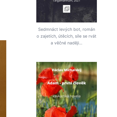
Sedmnáct levých bot, román
o zajetích, útěcích, síle se rvát
a věčné naději...