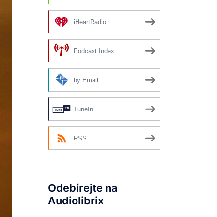
iHeartRadio
Podcast Index
by Email
TuneIn
RSS
Odebírejte na
Audiolibrix