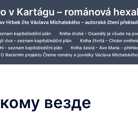
ro v Kartágu – románová hexa
av Hrbek čte Václava Michalského – autorské čtení překlad
eznam kapitol/ediční plán
Kniha druhá – Osamělý je všude na pou
být dva – seznam kapitol/ediční plán
Kniha čtvrtá – Chrám smíření
hi – seznam kapitol/ediční plán
Kniha šestá – Ave Maria – přehled
O literárním projektu Čteme romány a povídky Václava Michalského
кому везде