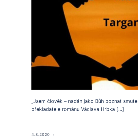
„Jsem člověk – nadán jako Bůh poznat smutek 
překladatele románu Václava Hrbka […]
4.8.2020