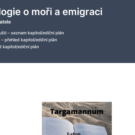
logie o moři a emigraci
atele
šti – seznam kapitol/ediční plán
 – přehled kapitol/ediční plán
 kapitol/ediční plán