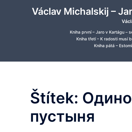
Skip
Václav Michalskij – Ja
to
content
Václ
Kniha první – Jaro v Kartágu – s
Kniha třetí – K radosti musí 
Kniha pátá – Estomi
Štítek:
Одино
пустыня