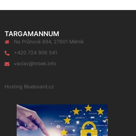
TARGAMANNUM
Na Průhoně 894, 27601 Mělník
+420 724 906 541
vaclav@hrbek.info
Hosting Blueboard.cz