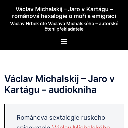
Skip
Václav Michalskij – Jaro v Kartágu –
to
románová hexalogie o moři a emigraci
content
Václav Hrbek čte Václava Michalského – autorské
čtení překladatele
Toggle
menu
Václav Michalskij – Jaro v
Kartágu – audiokniha
Románová sextalogie ruského
spisovatele
Václav Michalského