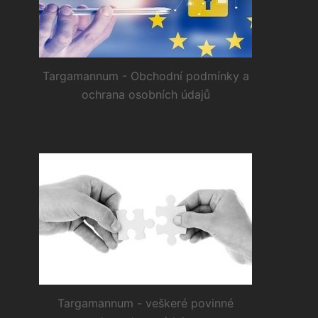
Targamannum - Obchodní podmínky a
ochrana osobních údajů
Targamannum - veškeré povinné