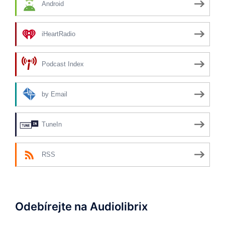
Android
iHeartRadio
Podcast Index
by Email
TuneIn
RSS
Odebírejte na Audiolibrix