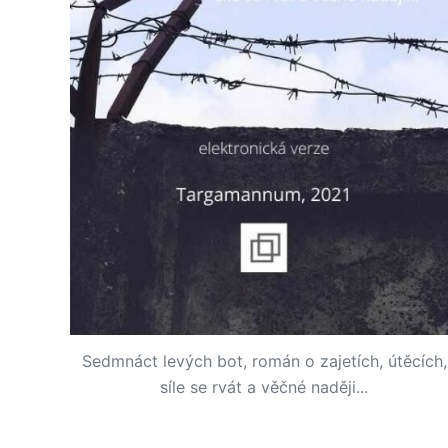
Sedmnáct levých bot, román o zajetích, útěcích,
síle se rvát a věčné naději...