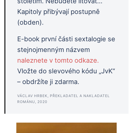
stoletím. Nebudete litovat…
Kapitoly přibývají postupně
(obden).
E-book první části sextalogie se
stejnojmenným názvem
naleznete v tomto odkaze.
Vložte do slevového kódu „JvK“
– obdržíte ji zdarma.
VÁCLAV HRBEK, PŘEKLADATEL A NAKLADATEL
ROMÁNU, 2020