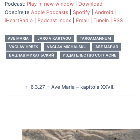
Podcast:
Play in new window
|
Download
Odebírejte
Apple Podcasts
|
Spotify
|
Android
|
iHeartRadio
|
Podcast Index
|
Email
|
TuneIn
|
RSS
AVE MARIA
JARO V KARTÁGU
TARGAMANNUM
VÁCLAV HRBEK
VÁCLAV MICHALSKIJ
АВЕ МАРИЯ
ВАЦЛАВ МИХАЛЬСКИЙ
ИЗДАТЕЛЬСТВО СОГЛАСИЕ
Post
6.3.27. – Ave Maria – kapitola XXVII.
navigation