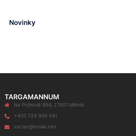
Novinky
TARGAMANNUM
Na Průhoně 894, 27601 Mělník
+420 724 906 541
vaclav@hrbek.info