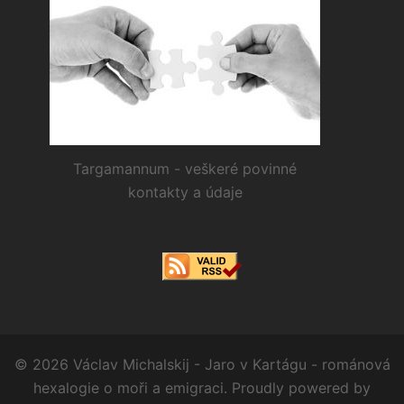
Targamannum - veškeré povinné
kontakty a údaje
© 2026 Václav Michalskij - Jaro v Kartágu - románová
hexalogie o moři a emigraci. Proudly powered by