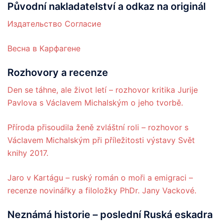
Původní nakladatelství a odkaz na originál
Издательство Согласие
Весна в Карфагене
Rozhovory a recenze
Den se táhne, ale život letí – rozhovor kritika Jurije
Pavlova s Václavem Michalským o jeho tvorbě.
Příroda přisoudila ženě zvláštní roli – rozhovor s
Václavem Michalským při příležitosti výstavy Svět
knihy 2017.
Jaro v Kartágu – ruský román o moři a emigraci –
recenze novinářky a filoložky PhDr. Jany Vackové.
Neznámá
historie
– poslední Ruská eskadra