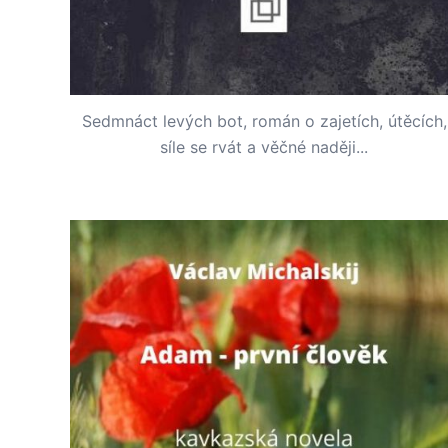
Sedmnáct levých bot, román o zajetích, útěcích,
síle se rvát a věčné naději...