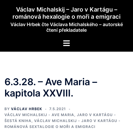
Skip
Václav Michalskij – Jaro v Kartágu –
to
románová hexalogie o moři a emigraci
content
Václav Hrbek čte Václava Michalského – autorské
čtení překladatele
Toggle
menu
6.3.28. – Ave Maria –
kapitola XXVIII.
BY
VÁCLAV HRBEK
7.5.2021
VÁCLAV MICHALSKIJ - AVE MARIA, JARO V KARTÁGU -
ŠESTÁ KNIHA
,
VÁCLAV MICHALSKIJ - JARO V KARTÁGU -
ROMÁNOVÁ SEXTALOGIE O MOŘI A EMIGRACI