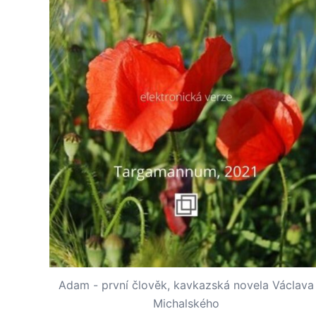
Adam - první člověk, kavkazská novela Václava
Michalského