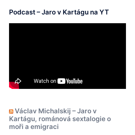
Podcast – Jaro v Kartágu na YT
Václav Michalskij – Jaro v
Kartágu, románová sextalogie o
moři a emigraci