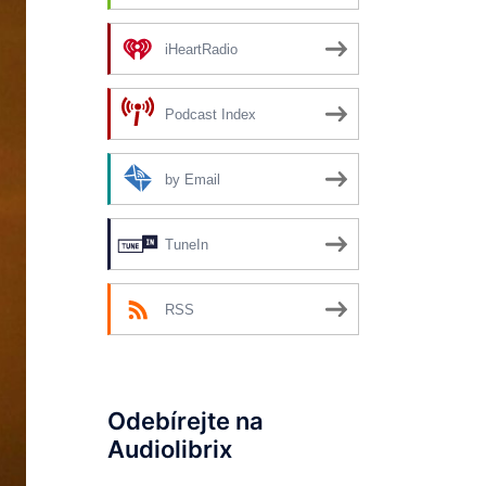
iHeartRadio
Podcast Index
by Email
TuneIn
RSS
Odebírejte na
Audiolibrix