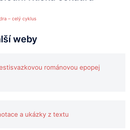
ra – celý cyklus
alší weby
šestisvazkovou románovou epopej
otace a ukázky z textu