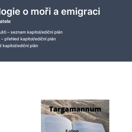
logie o moři a emigraci
atele
šti – seznam kapitol/ediční plán
 – přehled kapitol/ediční plán
 kapitol/ediční plán