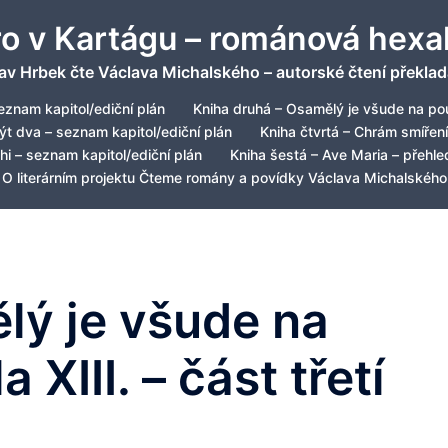
ro v Kartágu – románová hexa
av Hrbek čte Václava Michalského – autorské čtení překlad
eznam kapitol/ediční plán
Kniha druhá – Osamělý je všude na pou
být dva – seznam kapitol/ediční plán
Kniha čtvrtá – Chrám smíření
hi – seznam kapitol/ediční plán
Kniha šestá – Ave Maria – přehled
O literárním projektu Čteme romány a povídky Václava Michalského
ělý je všude na
 XIII. – část třetí