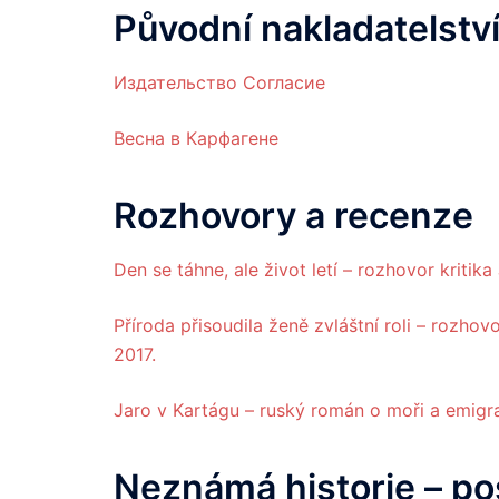
Původní nakladatelství
Издательство Согласие
Весна в Карфагене
Rozhovory a recenze
Den se táhne, ale život letí – rozhovor kriti
Příroda přisoudila ženě zvláštní roli – rozhov
2017.
Jaro v Kartágu – ruský román o moři a emigra
Neznámá historie – po