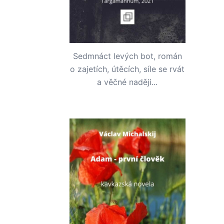
Sedmnáct levých bot, román
o zajetích, útěcích, síle se rvát
a věčné naději...