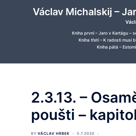
Skip
Václav Michalskij – Ja
to
content
Václ
Kniha první – Jaro v Kartágu – s
Kniha třetí – K radosti musí 
Kniha pátá – Estomi
2.3.13. – Osam
poušti – kapitola
BY
VÁCLAV HRBEK
5.7.2020