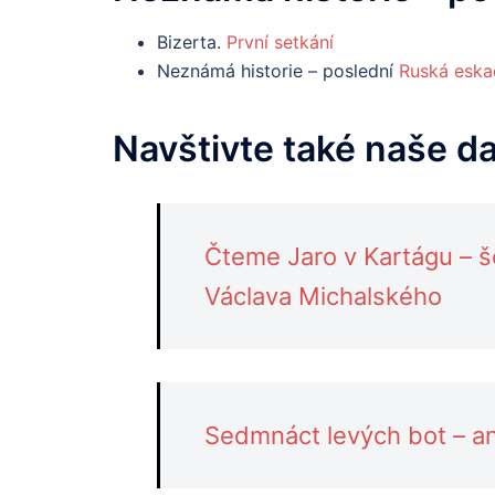
Bizerta.
První setkání
Neznámá historie – poslední
Ruská eskad
Navštivte také naše d
Čteme Jaro v Kartágu – 
Václava Michalského
Sedmnáct levých bot – an