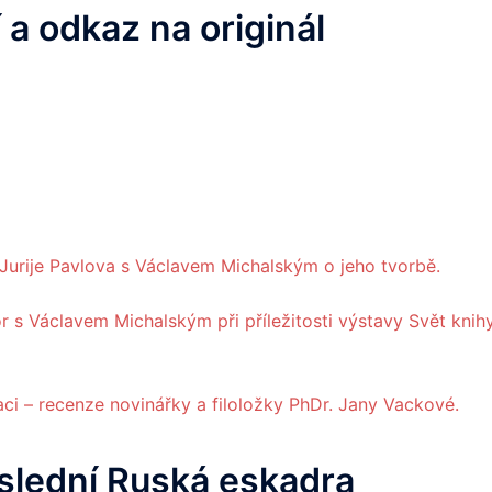
 a odkaz na originál
ka Jurije Pavlova s Václavem Michalským o jeho tvorbě.
or s Václavem Michalským při příležitosti výstavy Svět knih
ci – recenze novinářky a filoložky PhDr. Jany Vackové.
slední Ruská eskadra