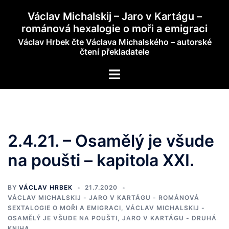
Skip
Václav Michalskij – Jaro v Kartágu –
to
románová hexalogie o moři a emigraci
content
Václav Hrbek čte Václava Michalského – autorské
čtení překladatele
Toggle
menu
2.4.21. – Osamělý je všude
na poušti – kapitola XXI.
BY
VÁCLAV HRBEK
21.7.2020
VÁCLAV MICHALSKIJ - JARO V KARTÁGU - ROMÁNOVÁ
SEXTALOGIE O MOŘI A EMIGRACI
,
VÁCLAV MICHALSKIJ -
OSAMĚLÝ JE VŠUDE NA POUŠTI, JARO V KARTÁGU - DRUHÁ
KNIHA