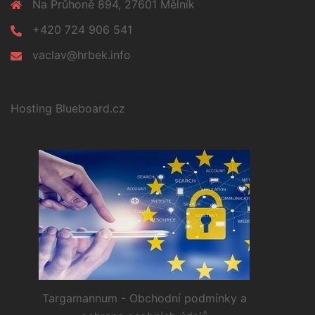
Na Průhoně 894, 27601 Mělník
+420 724 906 541
vaclav@hrbek.info
Hosting Blueboard.cz
Targamannum - Obchodní podmínky a