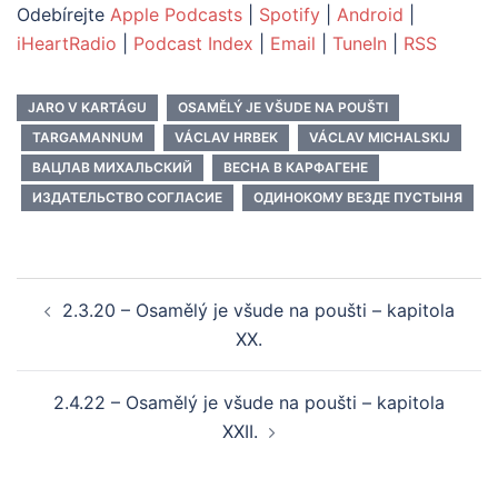
Odebírejte
Apple Podcasts
|
Spotify
|
Android
|
iHeartRadio
|
Podcast Index
|
Email
|
TuneIn
|
RSS
JARO V KARTÁGU
OSAMĚLÝ JE VŠUDE NA POUŠTI
TARGAMANNUM
VÁCLAV HRBEK
VÁCLAV MICHALSKIJ
ВАЦЛАВ МИХАЛЬСКИЙ
ВЕСНА В КАРФАГЕНЕ
ИЗДАТЕЛЬСТВО СОГЛАСИЕ
ОДИНОКОМУ ВЕЗДЕ ПУСТЫНЯ
Post
2.3.20 – Osamělý je všude na poušti – kapitola
navigation
XX.
2.4.22 – Osamělý je všude na poušti – kapitola
XXII.