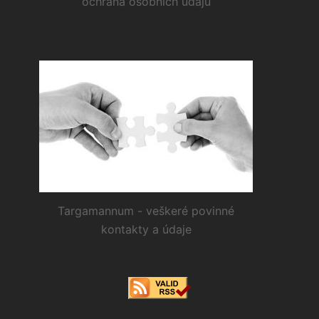
ochrana osobních údajů
Targamannum - veškeré povinné
kontakty a údaje