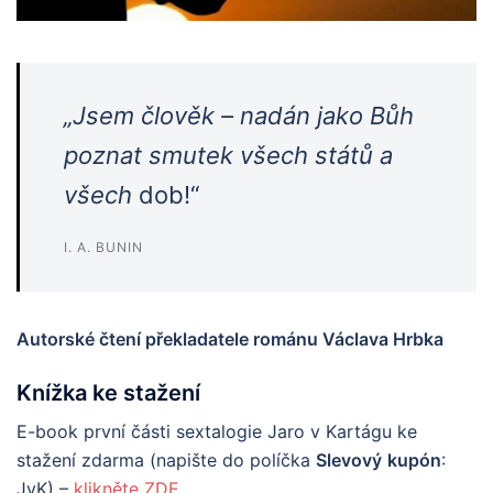
„Jsem člověk – nadán jako Bůh
poznat smutek všech států a
všech
dob!“
I. A. BUNIN
Autorské čtení překladatele románu Václava Hrbka
Knížka ke stažení
E-book první části sextalogie Jaro v Kartágu ke
stažení zdarma (napište do políčka
Slevový
kupón
:
JvK) –
klikněte ZDE