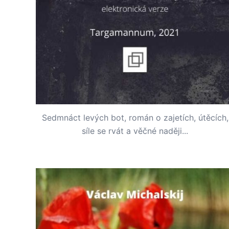
Sedmnáct levých bot, román o zajetích, útěcích,
síle se rvát a věčné naději...