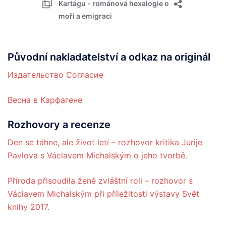
Původní nakladatelství a odkaz na originál
Издательство Согласие
Весна в Карфагене
Rozhovory a recenze
Den se táhne, ale život letí – rozhovor kritika Jurije
Pavlova s Václavem Michalským o jeho tvorbě.
Příroda přisoudila ženě zvláštní roli – rozhovor s
Václavem Michalským při příležitosti výstavy Svět
knihy 2017.