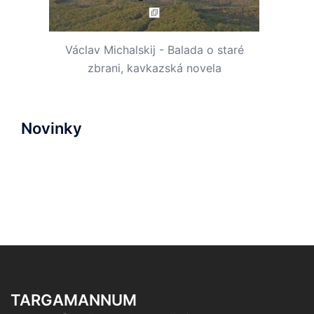
Václav Michalskij - Balada o staré
zbrani, kavkazská novela
Novinky
TARGAMANNUM