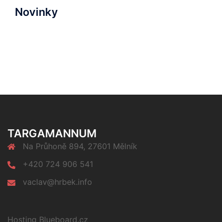
Novinky
TARGAMANNUM
Na Průhoně 894, 27601 Mělník
+420 724 906 541
vaclav@hrbek.info
Hosting Blueboard.cz