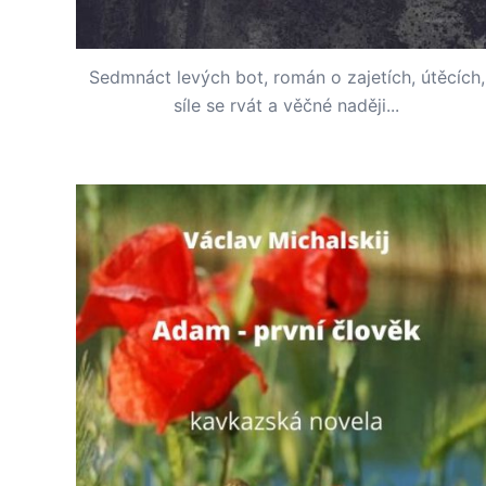
Sedmnáct levých bot, román o zajetích, útěcích,
síle se rvát a věčné naději...