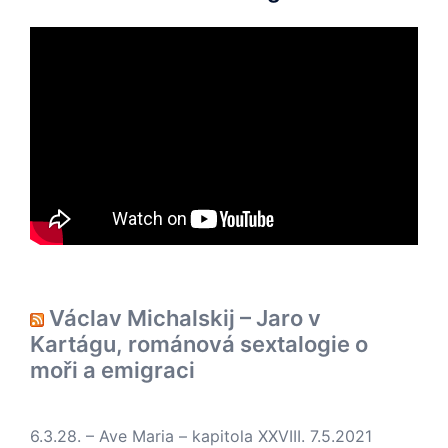
Václav Michalskij – Jaro v
Kartágu, románová sextalogie o
moři a emigraci
6.3.28. – Ave Maria – kapitola XXVIII.
7.5.2021