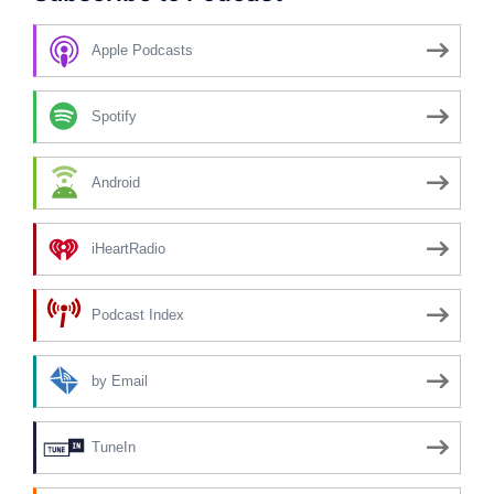
Apple Podcasts
Spotify
Android
iHeartRadio
Podcast Index
by Email
TuneIn