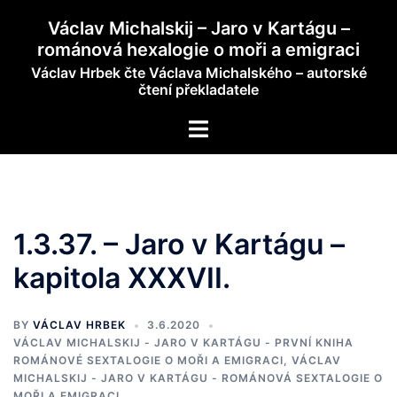
Skip
Václav Michalskij – Jaro v Kartágu –
to
románová hexalogie o moři a emigraci
content
Václav Hrbek čte Václava Michalského – autorské
čtení překladatele
Toggle
menu
1.3.37. – Jaro v Kartágu –
kapitola XXXVII.
BY
VÁCLAV HRBEK
3.6.2020
VÁCLAV MICHALSKIJ - JARO V KARTÁGU - PRVNÍ KNIHA
ROMÁNOVÉ SEXTALOGIE O MOŘI A EMIGRACI
,
VÁCLAV
MICHALSKIJ - JARO V KARTÁGU - ROMÁNOVÁ SEXTALOGIE O
MOŘI A EMIGRACI