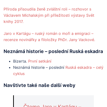
Příroda přisoudila ženě zvláštní roli – rozhovor s
Václavem Michalským při příležitosti výstavy Svět
knihy 2017.
Jaro v Kartágu – ruský román o moři a emigraci –
recenze novinářky a filoložky PhDr. Jany Vackové.
Neznámá
historie
– poslední Ruská eskadra
Bizerta.
První setkání
Neznámá historie – poslední
Ruská eskadra – celý
cyklus
Navštivte také naše další weby
Čteme Jaro v Kartágu –