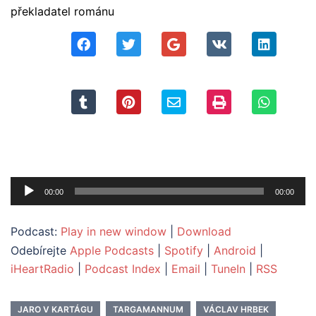
překladatel románu
Audio
00:00
00:00
přehrávač
Podcast:
Play in new window
|
Download
Odebírejte
Apple Podcasts
|
Spotify
|
Android
|
iHeartRadio
|
Podcast Index
|
Email
|
TuneIn
|
RSS
JARO V KARTÁGU
TARGAMANNUM
VÁCLAV HRBEK