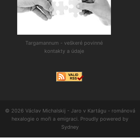
Targamannum - veškeré povinné
kontakty a údaje
© 2026 Václav Michalskij - Jaro v Kartágu - románová
hexalogie o moři a emigraci. Proudly powered by
Sydney