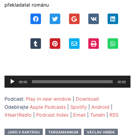
překladatel románu
Audio
00:00
00:00
přehrávač
Podcast:
Play in new window
|
Download
Odebírejte
Apple Podcasts
|
Spotify
|
Android
|
iHeartRadio
|
Podcast Index
|
Email
|
TuneIn
|
RSS
JARO V KARTÁGU
TARGAMANNUM
VÁCLAV HRBEK