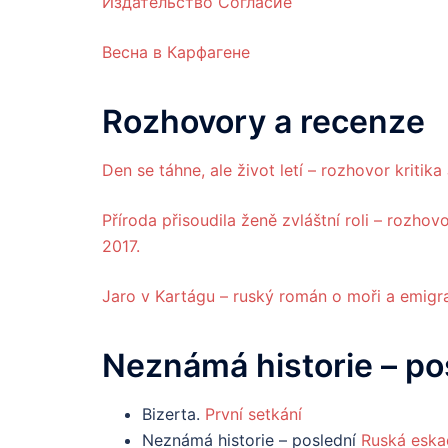
Издательство Согласие
Весна в Карфагене
Rozhovory a recenze
Den se táhne, ale život letí – rozhovor kriti
Příroda přisoudila ženě zvláštní roli – rozhov
2017.
Jaro v Kartágu – ruský román o moři a emigra
Neznámá
historie
– po
Bizerta.
První setkání
Neznámá historie – poslední
Ruská eskad