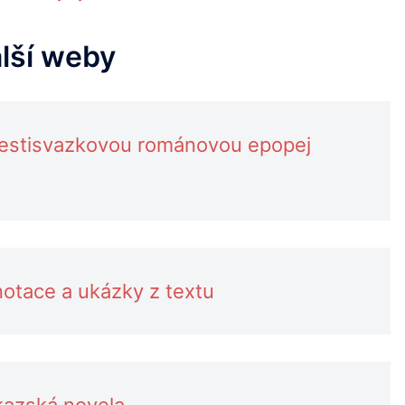
alší weby
šestisvazkovou románovou epopej
otace a ukázky z textu
kazská novela