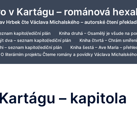
ro v Kartágu – románová hexa
av Hrbek čte Václava Michalského – autorské čtení překlad
eznam kapitol/ediční plán
Kniha druhá – Osamělý je všude na pou
být dva – seznam kapitol/ediční plán
Kniha čtvrtá – Chrám smíření
hi – seznam kapitol/ediční plán
Kniha šestá – Ave Maria – přehled
O literárním projektu Čteme romány a povídky Václava Michalského
 Kartágu – kapitola