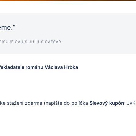
eme.“
PISUJE GAIUS JULIUS CAESAR.
řekladatele románu Václava Hrbka
 ke stažení zdarma (napište do políčka
Slevový
kupón
: JvK