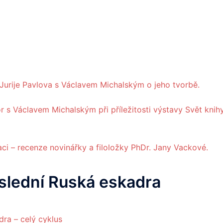
ka Jurije Pavlova s Václavem Michalským o jeho tvorbě.
or s Václavem Michalským při příležitosti výstavy Svět knih
ci – recenze novinářky a filoložky PhDr. Jany Vackové.
slední Ruská eskadra
ra – celý cyklus