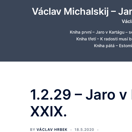
Skip
Václav Michalskij – Ja
to
content
Václ
Kniha první – Jaro v Kartágu – s
Kniha třetí – K radosti musí 
Kniha pátá – Estomi
1.2.29 – Jaro v
XXIX.
BY
VÁCLAV HRBEK
18.5.2020