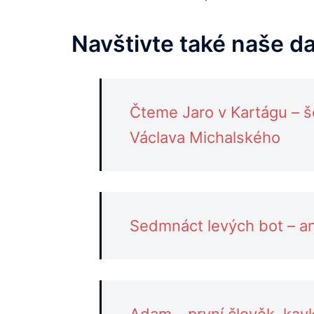
Navštivte také naše d
Čteme Jaro v Kartágu – 
Václava Michalského
Sedmnáct levých bot – an
Adam – první člověk, kav