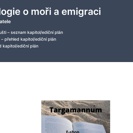
logie o moři a emigraci
atele
šti – seznam kapitol/ediční plán
 – přehled kapitol/ediční plán
 kapitol/ediční plán