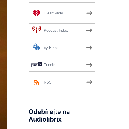
iHeartRadio
Podcast Index
by Email
TuneIn
RSS
Odebírejte na
Audiolibrix