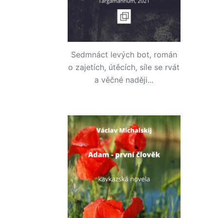
Sedmnáct levých bot, román
o zajetích, útěcích, síle se rvát
a věčné naději...