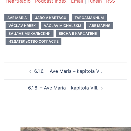
iHeartRadio
|
Podcast Index
|
Email
|
TuneIn
|
RSS
AVE MARIA
JARO V KARTÁGU
TARGAMANNUM
VÁCLAV HRBEK
VÁCLAV MICHALSKIJ
АВЕ МАРИЯ
ВАЦЛАВ МИХАЛЬСКИЙ
ВЕСНА В КАРФАГЕНЕ
ИЗДАТЕЛЬСТВО СОГЛАСИЕ
Post
6.1.6. – Ave Maria – kapitola VI.
navigation
6.1.8. – Ave Maria – kapitola VIII.