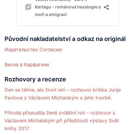
Původní nakladatelství a odkaz na originál
Издательство Согласие
Весна в Карфагене
Rozhovory a recenze
Den se táhne, ale život letí – rozhovor kritika Jurije
Pavlova s Václavem Michalským o jeho tvorbě.
Příroda přisoudila ženě zvláštní roli – rozhovor s
Václavem Michalským při příležitosti výstavy Svět
knihy 2017.