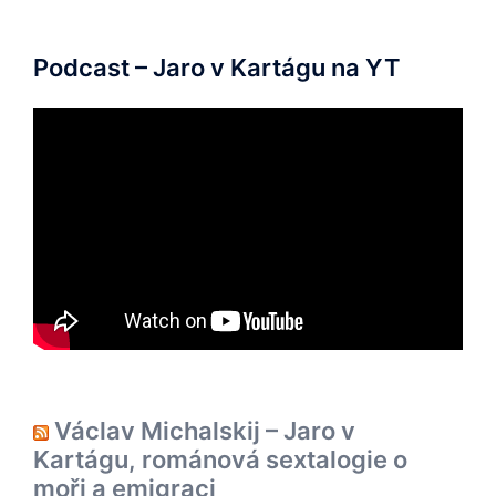
Podcast – Jaro v Kartágu na YT
Václav Michalskij – Jaro v
Kartágu, románová sextalogie o
moři a emigraci