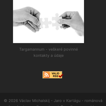
Targamannum - veškeré povinné
kontakty a údaje
© 2026 Václav Michalskij - Jaro v Kartágu - románová