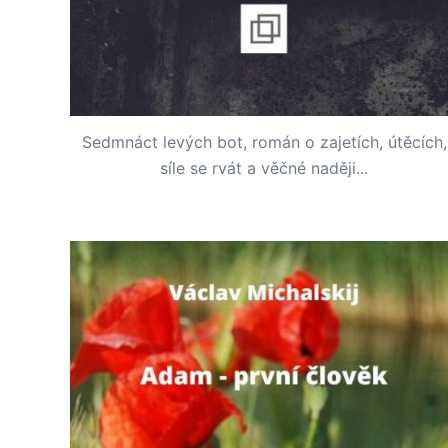
Sedmnáct levých bot, román o zajetích, útěcích,
síle se rvát a věčné naději...