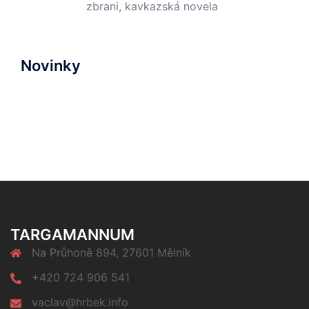
zbrani, kavkazská novela
Novinky
TARGAMANNUM
Na Průhoně 894, 27601 Mělník
+420 724 906 541
vaclav@hrbek.info