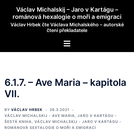
Skip
Václav Michalskij – Jaro v Kartágu –
to
románová hexalogie o moři a emigraci
content
Václav Hrbek čte Václava Michalského – autorské
čtení překladatele
Toggle
menu
6.1.7. – Ave Maria – kapitola
VII.
BY
VÁCLAV HRBEK
26.3.2021
VÁCLAV MICHALSKIJ - AVE MARIA, JARO V KARTÁGU -
ŠESTÁ KNIHA
,
VÁCLAV MICHALSKIJ - JARO V KARTÁGU -
ROMÁNOVÁ SEXTALOGIE O MOŘI A EMIGRACI