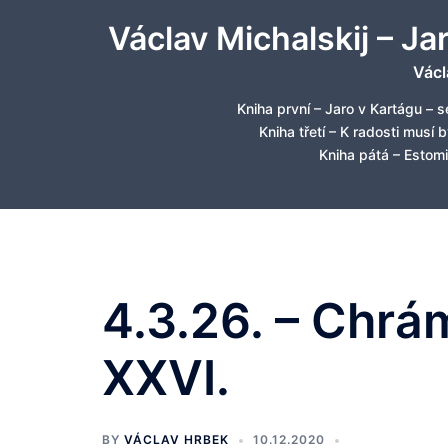
Skip
Václav Michalskij – Ja
to
content
Václ
Kniha první – Jaro v Kartágu – s
Kniha třetí – K radosti musí 
Kniha pátá – Estomi
4.3.26. – Chrám
XXVI.
BY
VÁCLAV HRBEK
10.12.2020