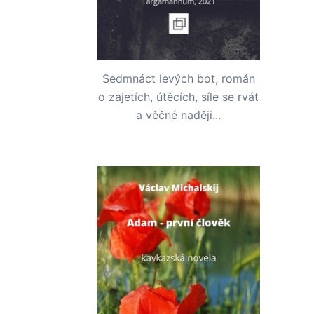
Sedmnáct levých bot, román
o zajetích, útěcích, síle se rvát
a věčné naději...