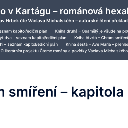
ro v Kartágu – románová hexa
av Hrbek čte Václava Michalského – autorské čtení překlad
eznam kapitol/ediční plán
Kniha druhá – Osamělý je všude na pou
být dva – seznam kapitol/ediční plán
Kniha čtvrtá – Chrám smíření
hi – seznam kapitol/ediční plán
Kniha šestá – Ave Maria – přehled
O literárním projektu Čteme romány a povídky Václava Michalského
 smíření – kapitola