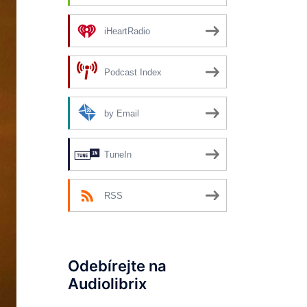
iHeartRadio
Podcast Index
by Email
TuneIn
RSS
Odebírejte na
Audiolibrix