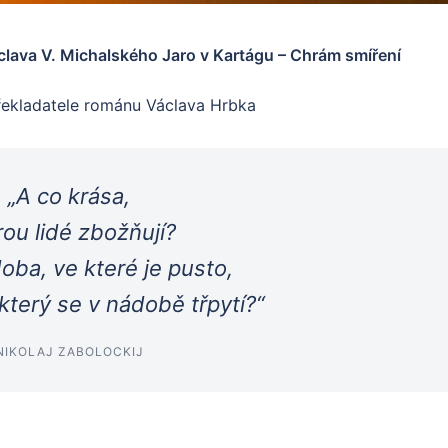
clava V. Michalského Jaro v Kartágu – Chrám smíření
řekladatele románu Václava Hrbka
„A co krása,
rou lidé zbožňují?
oba, ve které je pusto,
který se v nádobě třpytí?“
NIKOLAJ ZABOLOCKIJ