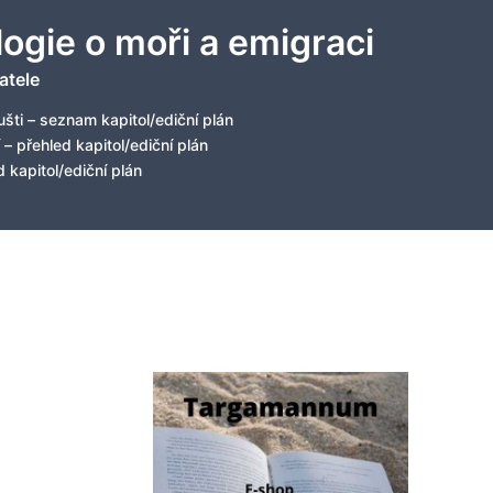
logie o moři a emigraci
atele
šti – seznam kapitol/ediční plán
 – přehled kapitol/ediční plán
 kapitol/ediční plán