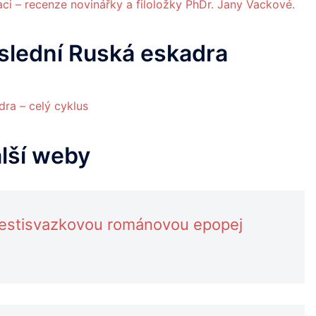
ci – recenze novinářky a filoložky PhDr. Jany Vackové.
slední Ruská eskadra
ra – celý cyklus
alší weby
šestisvazkovou románovou epopej