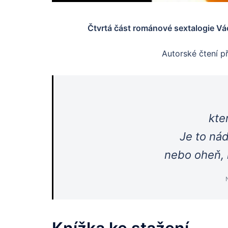
Čtvrtá část románové sextalogie Vá
Autorské čtení p
kte
Je to nád
nebo oheň, 