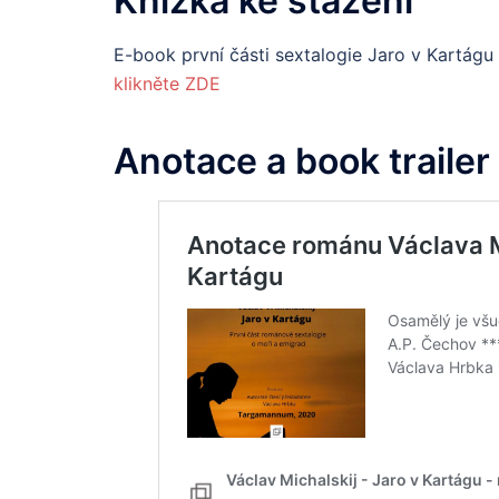
Knížka ke stažení
E-book první části sextalogie Jaro v Kartágu
klikněte ZDE
Anotace a book trailer