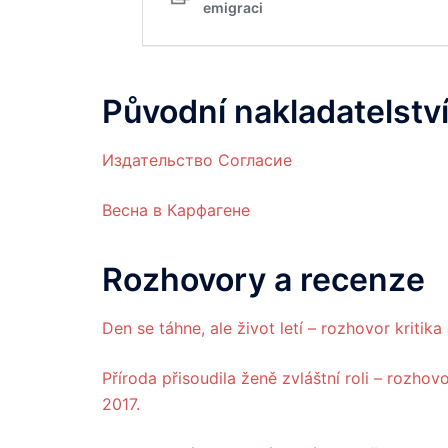
Původní nakladatelství
Издательство Согласие
Весна в Карфагене
Rozhovory a recenze
Den se táhne, ale život letí – rozhovor kriti
Příroda přisoudila ženě zvláštní roli – rozhov
2017.