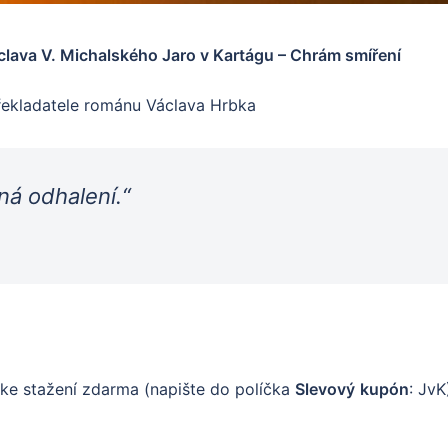
clava V. Michalského Jaro v Kartágu – Chrám smíření
řekladatele románu Václava Hrbka
á odhalení.“
 ke stažení zdarma (napište do políčka
Slevový
kupón
: JvK