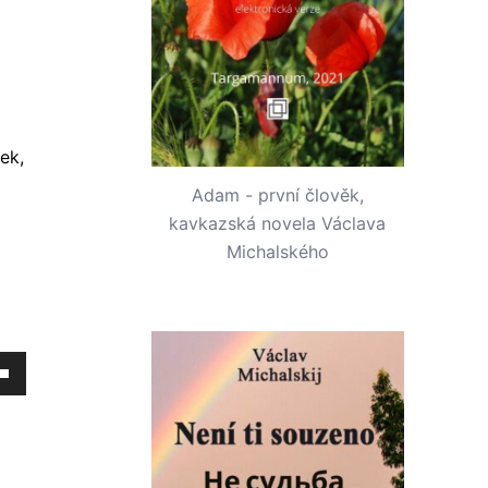
ek,
Adam - první člověk,
kavkazská novela Václava
Michalského
tím
u/dolů
e