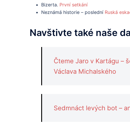
Bizerta.
První setkání
Neznámá historie – poslední
Ruská eskad
Navštivte také naše d
Čteme Jaro v Kartágu – 
Václava Michalského
Sedmnáct levých bot – an