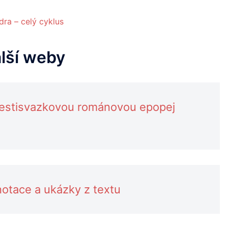
ra – celý cyklus
alší weby
šestisvazkovou románovou epopej
otace a ukázky z textu