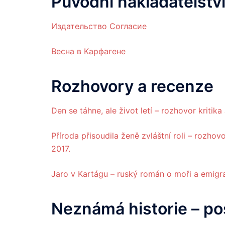
Původní nakladatelství
Издательство Согласие
Весна в Карфагене
Rozhovory a recenze
Den se táhne, ale život letí – rozhovor kriti
Příroda přisoudila ženě zvláštní roli – rozhov
2017.
Jaro v Kartágu – ruský román o moři a emigra
Neznámá
historie
– po