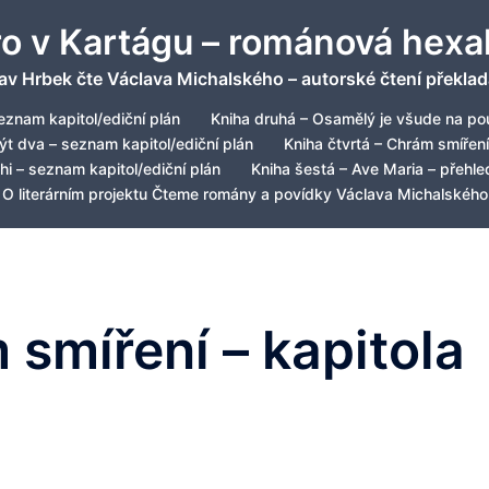
ro v Kartágu – románová hexa
av Hrbek čte Václava Michalského – autorské čtení překlad
eznam kapitol/ediční plán
Kniha druhá – Osamělý je všude na pou
být dva – seznam kapitol/ediční plán
Kniha čtvrtá – Chrám smíření
hi – seznam kapitol/ediční plán
Kniha šestá – Ave Maria – přehled
O literárním projektu Čteme romány a povídky Václava Michalského
 smíření – kapitola