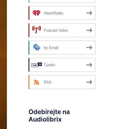
iHeartRadio
Podcast Index
by Email
TuneIn
RSS
Odebírejte na
Audiolibrix