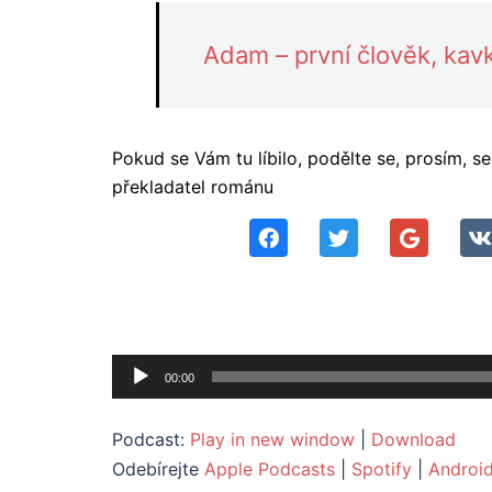
Adam – první člověk, kav
Pokud se Vám tu líbilo, podělte se, prosím, 
překladatel románu
Audio
00:00
přehrávač
Podcast:
Play in new window
|
Download
Odebírejte
Apple Podcasts
|
Spotify
|
Androi