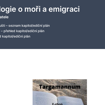
logie o moři a emigraci
atele
šti – seznam kapitol/ediční plán
 – přehled kapitol/ediční plán
 kapitol/ediční plán