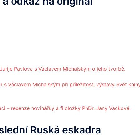
 a odkaz na originál
ka Jurije Pavlova s Václavem Michalským o jeho tvorbě.
or s Václavem Michalským při příležitosti výstavy Svět knih
ci – recenze novinářky a filoložky PhDr. Jany Vackové.
slední Ruská eskadra