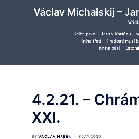
Skip
Václav Michalskij – Ja
to
content
Václ
Kniha první – Jaro v Kartágu – s
Kniha třetí – K radosti musí 
Kniha pátá – Estomi
4.2.21. – Chrám
XXI.
BY
VÁCLAV HRBEK
30.11.2020