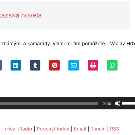
kazská novela
se známými a kamarády. Velmi mi tím pomůžete... Václav Hrb
Použi
00:00
šipek
nahor
zvýšít
d
|
iHeartRadio
|
Podcast Index
|
Email
|
TuneIn
|
RSS
nebo