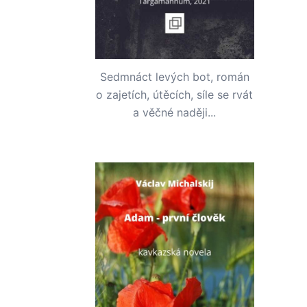
Sedmnáct levých bot, román
o zajetích, útěcích, síle se rvát
a věčné naději...