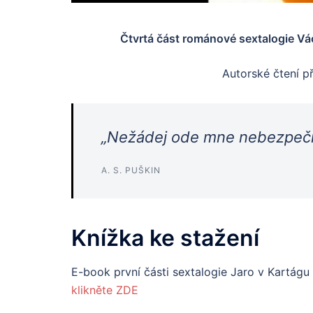
Čtvrtá část románové sextalogie Vá
Autorské čtení p
„Nežádej ode mne nebezpečn
A. S. PUŠKIN
Knížka ke stažení
E-book první části sextalogie Jaro v Kartágu
klikněte ZDE