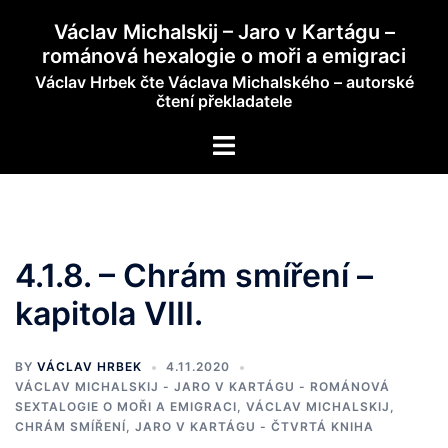
Skip
Václav Michalskij – Jaro v Kartágu –
to
románová hexalogie o moři a emigraci
content
Václav Hrbek čte Václava Michalského – autorské
čtení překladatele
Toggle
menu
4.1.8. – Chrám smíření –
kapitola VIII.
BY
VÁCLAV HRBEK
4.11.2020
VÁCLAV MICHALSKIJ - JARO V KARTÁGU - ROMÁNOVÁ
SEXTALOGIE O MOŘI A EMIGRACI
,
VÁCLAV MICHALSKIJ,
CHRÁM SMÍŘENÍ, JARO V KARTÁGU - ČTVRTÁ KNIHA