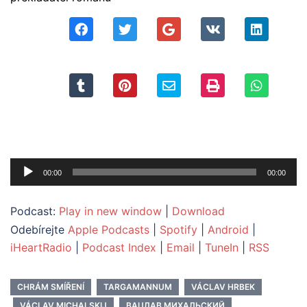
Audio
00:00
00:00
přehrávač
Podcast:
Play in new window
|
Download
Odebírejte
Apple Podcasts
|
Spotify
|
Android
|
iHeartRadio
|
Podcast Index
|
Email
|
TuneIn
|
RSS
CHRÁM SMÍŘENÍ
TARGAMANNUM
VÁCLAV HRBEK
VÁCLAV MICHALSKIJ
ВАЦЛАВ МИХАЛЬСКИЙ