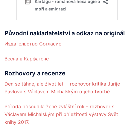
Původní nakladatelství a odkaz na originál
Издательство Согласие
Весна в Карфагене
Rozhovory a recenze
Den se táhne, ale život letí – rozhovor kritika Jurije
Pavlova s Václavem Michalským o jeho tvorbě.
Příroda přisoudila ženě zvláštní roli – rozhovor s
Václavem Michalským při příležitosti výstavy Svět
knihy 2017.