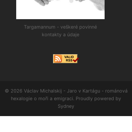
Targamannum - veškeré povinné
kontakty a údaje
© 2026 Václav Michalskij - Jaro v Kartágu - románová
hexalogie o moři a emigraci. Proudly powered by
Sydney