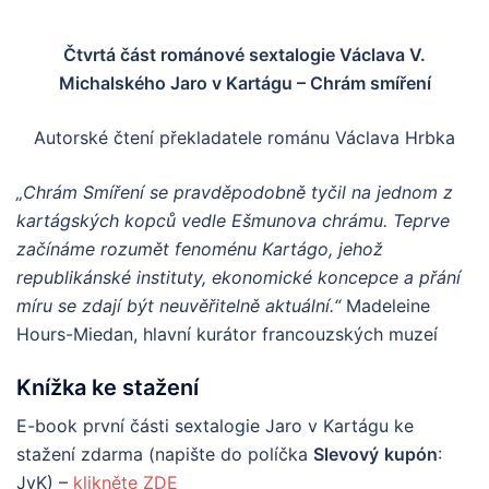
Čtvrtá část románové sextalogie Václava V.
Michalského Jaro v Kartágu – Chrám smíření
Autorské čtení překladatele románu Václava Hrbka
„Chrám Smíření se pravděpodobně tyčil na jednom z
kartágských kopců vedle Ešmunova chrámu. Teprve
začínáme rozumět fenoménu Kartágo, jehož
republikánské instituty, ekonomické koncepce a přání
míru se zdají být neuvěřitelně aktuální.“
Madeleine
Hours-Miedan, hlavní kurátor francouzských muzeí
Knížka ke stažení
E-book první části sextalogie Jaro v Kartágu ke
stažení zdarma (napište do políčka
Slevový
kupón
:
JvK) –
klikněte ZDE