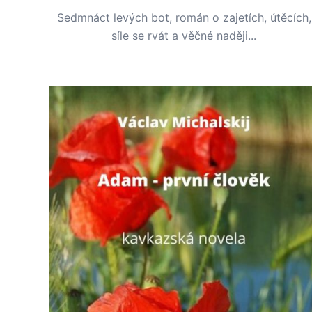
Sedmnáct levých bot, román o zajetích, útěcích,
síle se rvát a věčné naději...