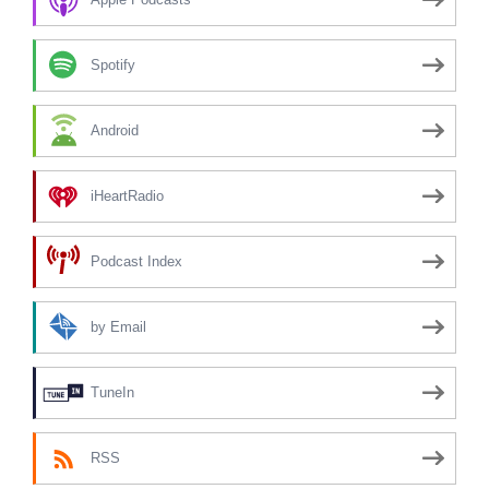
Spotify
Android
iHeartRadio
Podcast Index
by Email
TuneIn
RSS