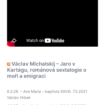
Václav Michalskij – Jaro v
Kartágu, románová sextalogie o
moři a emigraci
6.3.28. – Ave Maria – kapitola XXVIII.
7.5.2021
Václav Hrbek