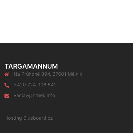
TARGAMANNUM
Na Průhoně 894, 27601 Mělník
+420 724 906 541
vaclav@hrbek.info
Hosting Blueboard.cz