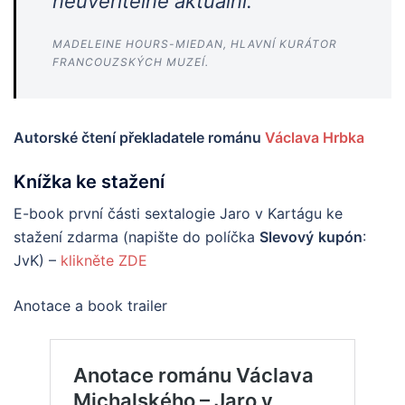
neuvěřitelně aktuální.“
MADELEINE HOURS-MIEDAN, HLAVNÍ KURÁTOR
FRANCOUZSKÝCH MUZEÍ.
Autorské čtení překladatele románu
Václava Hrbka
Knížka ke stažení
E-book první části sextalogie Jaro v Kartágu ke
stažení zdarma (napište do políčka
Slevový
kupón
:
JvK) –
klikněte ZDE
Anotace a book trailer