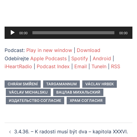
Audio
00:00
00:00
přehrávač
Podcast:
Play in new window
|
Download
Odebírejte
Apple Podcasts
|
Spotify
|
Android
|
iHeartRadio
|
Podcast Index
|
Email
|
TuneIn
|
RSS
CHRÁM SMÍŘENÍ
TARGAMANNUM
VÁCLAV HRBEK
VÁCLAV MICHALSKIJ
ВАЦЛАВ МИХАЛЬСКИЙ
ИЗДАТЕЛЬСТВО СОГЛАСИЕ
ХРАМ СОГЛАСИЯ
Post
3.4.36. – K radosti musí být dva – kapitola XXXVI.
navigation