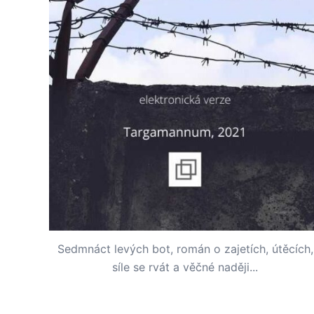
Sedmnáct levých bot, román o zajetích, útěcích,
síle se rvát a věčné naději...