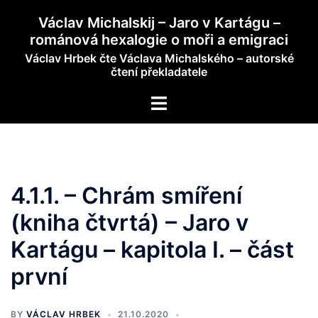
Skip
Václav Michalskij – Jaro v Kartágu –
to
románová hexalogie o moři a emigraci
content
Václav Hrbek čte Václava Michalského – autorské
čtení překladatele
Toggle
menu
4.1.1. – Chrám smíření
(kniha čtvrtá) – Jaro v
Kartágu – kapitola I. – část
první
BY
VÁCLAV HRBEK
21.10.2020