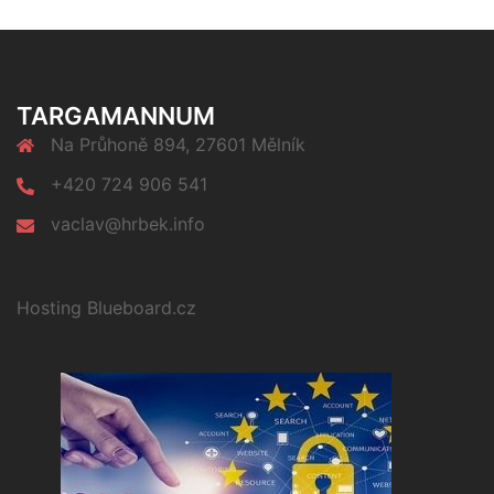
TARGAMANNUM
Na Průhoně 894, 27601 Mělník
+420 724 906 541
vaclav@hrbek.info
Hosting Blueboard.cz