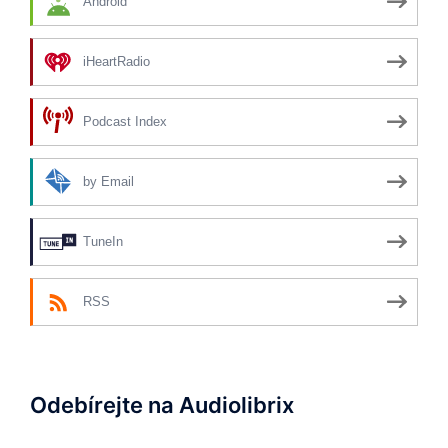
Android
iHeartRadio
Podcast Index
by Email
TuneIn
RSS
Odebírejte na Audiolibrix