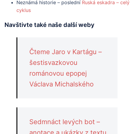
Neznámá historie – poslední
Ruská eskadra – celý
cyklus
Navštivte také naše další weby
Čteme Jaro v Kartágu –
šestisvazkovou
románovou epopej
Václava Michalského
Sedmnáct levých bot –
anotace a ukázky z textu