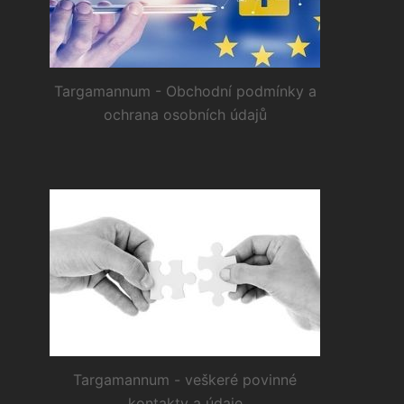
Targamannum - Obchodní podmínky a
ochrana osobních údajů
Targamannum - veškeré povinné
kontakty a údaje