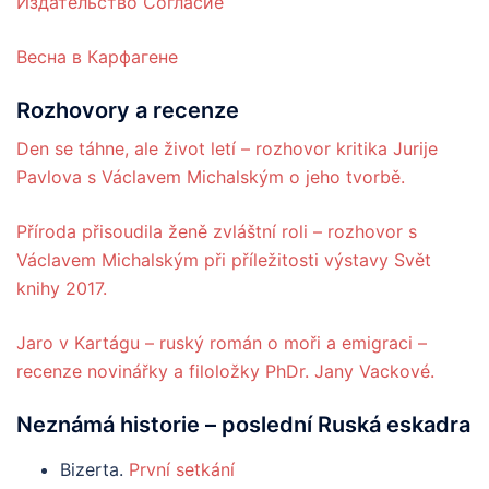
Издательство Согласие
Весна в Карфагене
Rozhovory a recenze
Den se táhne, ale život letí – rozhovor kritika Jurije
Pavlova s Václavem Michalským o jeho tvorbě.
Příroda přisoudila ženě zvláštní roli – rozhovor s
Václavem Michalským při příležitosti výstavy Svět
knihy 2017.
Jaro v Kartágu – ruský román o moři a emigraci –
recenze novinářky a filoložky PhDr. Jany Vackové.
Neznámá
historie
– poslední Ruská eskadra
Bizerta.
První setkání