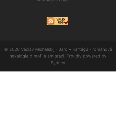
© 2026 Václav Michalskij - Jaro v Kartágu - románová
hexalogie o moři a emigraci. Proudly powered by
Sydney