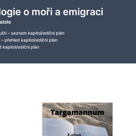
logie o moři a emigraci
atele
šti – seznam kapitol/ediční plán
 – přehled kapitol/ediční plán
 kapitol/ediční plán