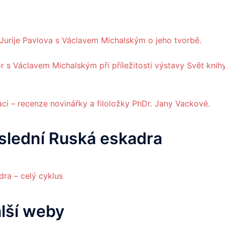
ka Jurije Pavlova s Václavem Michalským o jeho tvorbě.
or s Václavem Michalským při příležitosti výstavy Svět knih
ci – recenze novinářky a filoložky PhDr. Jany Vackové.
slední Ruská eskadra
ra – celý cyklus
alší weby