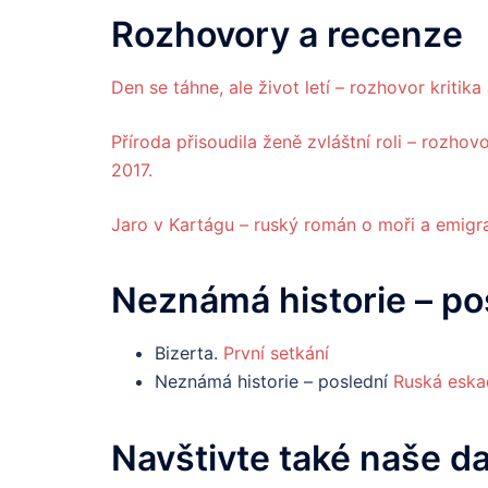
Rozhovory a recenze
Den se táhne, ale život letí – rozhovor kriti
Příroda přisoudila ženě zvláštní roli – rozhov
2017.
Jaro v Kartágu – ruský román o moři a emigra
Neznámá historie – po
Bizerta.
První setkání
Neznámá historie – poslední
Ruská eskad
Navštivte také naše d