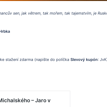
hnancův sen, jak větrem, tak mořem, tak tajemstvím, je Rus
 Hrbka
 ke stažení zdarma (napište do políčka
Slevový
kupón
: JvK