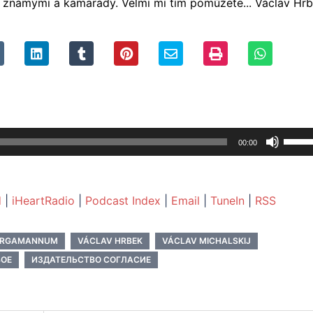
se známými a kamarády. Velmi mi tím pomůžete... Václav Hrb
Použi
00:00
šipek
nahor
zvýšít
d
|
iHeartRadio
|
Podcast Index
|
Email
|
TuneIn
|
RSS
nebo
snížít
ARGAMANNUM
VÁCLAV HRBEK
VÁCLAV MICHALSKIJ
úrove
ВОЕ
ИЗДАТЕЛЬСТВО СОГЛАСИЕ
hlasito