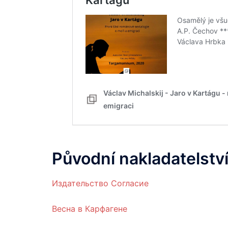
Původní nakladatelství
Издательство Согласие
Весна в Карфагене