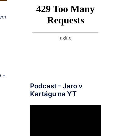
kem
) –
Podcast – Jaro v
Kartágu na YT