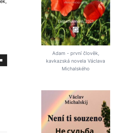
ek,
Adam - první člověk,
tím
kavkazská novela Václava
Michalského
u/dolů
e
e
ň
sti.