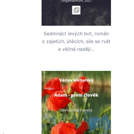
Sedmnáct levých bot, román
o zajetích, útěcích, síle se rvát
a věčné naději...