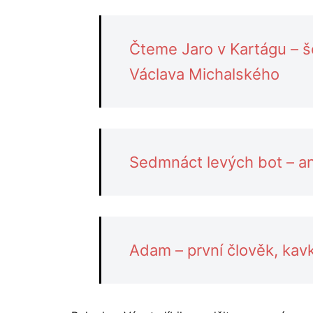
Čteme Jaro v Kartágu – 
Václava Michalského
Sedmnáct levých bot – an
Adam – první člověk, kav