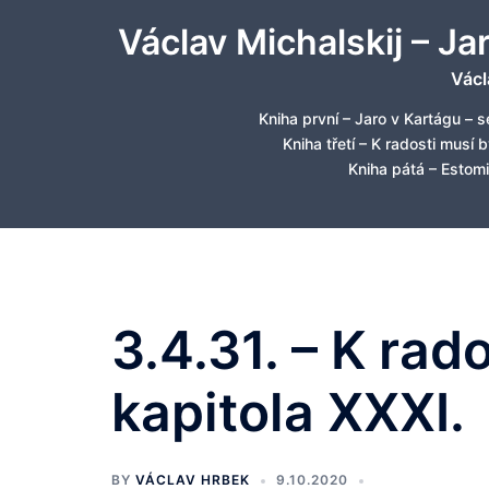
Skip
Václav Michalskij – Ja
to
content
Václ
Kniha první – Jaro v Kartágu – s
Kniha třetí – K radosti musí 
Kniha pátá – Estomi
3.4.31. – K rad
kapitola XXXI.
BY
VÁCLAV HRBEK
9.10.2020