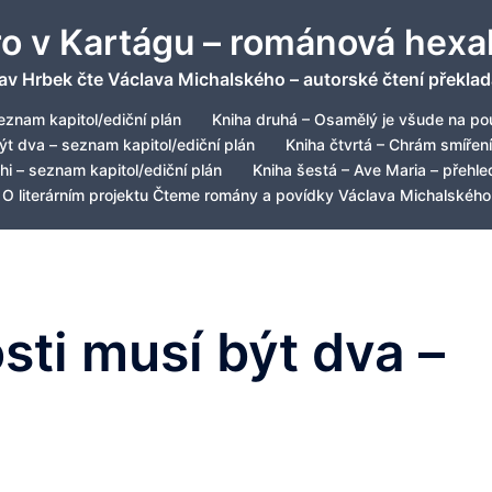
ro v Kartágu – románová hexa
av Hrbek čte Václava Michalského – autorské čtení překlad
eznam kapitol/ediční plán
Kniha druhá – Osamělý je všude na pou
být dva – seznam kapitol/ediční plán
Kniha čtvrtá – Chrám smíření
hi – seznam kapitol/ediční plán
Kniha šestá – Ave Maria – přehled
O literárním projektu Čteme romány a povídky Václava Michalského
osti musí být dva –