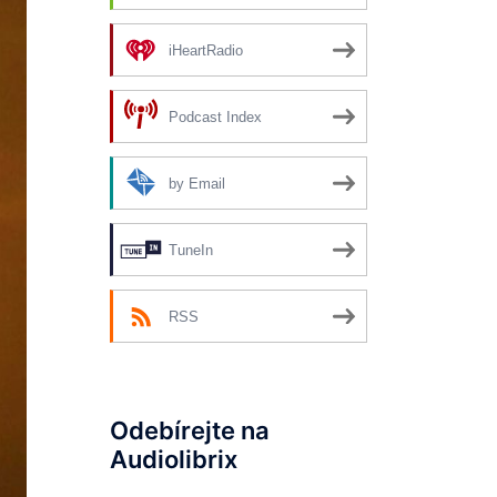
iHeartRadio
Podcast Index
by Email
TuneIn
RSS
Odebírejte na
Audiolibrix