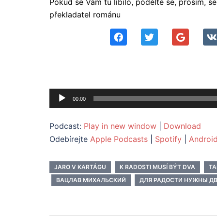
Pokud se Vám tu líbilo, podělte se, prosím, 
překladatel románu
Audio
00:00
přehrávač
Podcast:
Play in new window
|
Download
Odebírejte
Apple Podcasts
|
Spotify
|
Androi
JARO V KARTÁGU
K RADOSTI MUSÍ BÝT DVA
T
ВАЦЛАВ МИХАЛЬСКИЙ
ДЛЯ РАДОСТИ НУЖНЫ Д