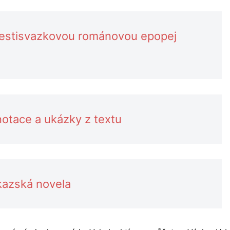
šestisvazkovou románovou epopej
otace a ukázky z textu
kazská novela