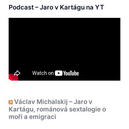
Podcast – Jaro v Kartágu na YT
Václav Michalskij – Jaro v
Kartágu, románová sextalogie o
moři a emigraci