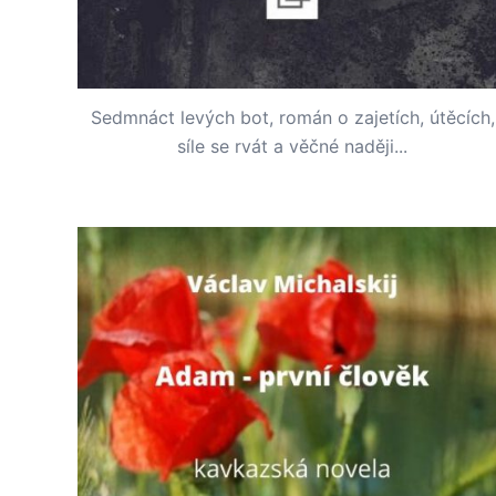
Sedmnáct levých bot, román o zajetích, útěcích,
síle se rvát a věčné naději...