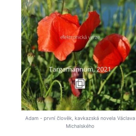
Adam - první člověk, kavkazská novela Václava
Michalského