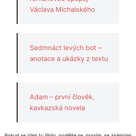
Václava Michalského
Sedmnáct levých bot –
anotace a ukázky z textu
Adam – první člověk,
kavkazská novela
Pokud se Vám tu líbilo, podělte se, prosím, se známými