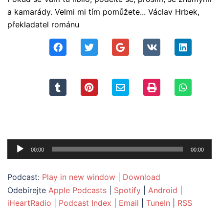
a kamarády. Velmi mi tím pomůžete... Václav Hrbek,
překladatel románu
Audio
00:00
00:00
přehrávač
Podcast:
Play in new window
|
Download
Odebírejte
Apple Podcasts
|
Spotify
|
Android
|
iHeartRadio
|
Podcast Index
|
Email
|
TuneIn
|
RSS