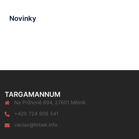
Novinky
TARGAMANNUM
Na Průhoně 894, 27601 Mělník
+420 724 906 541
vaclav@hrbek.info