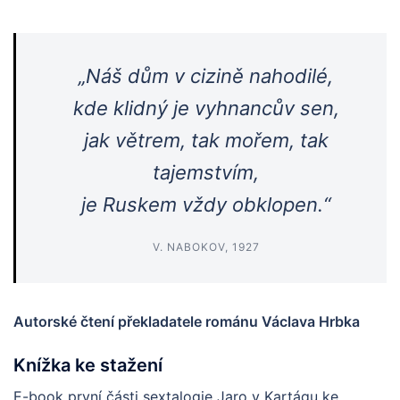
„Náš dům v cizině nahodilé,
kde klidný je vyhnancův sen,
jak větrem, tak mořem, tak
tajemstvím,
je Ruskem vždy obklopen.“
V. NABOKOV, 1927
Autorské čtení překladatele románu Václava Hrbka
Knížka ke stažení
E-book první části sextalogie Jaro v Kartágu ke