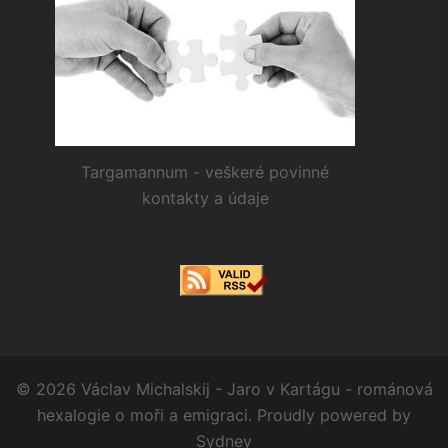
Targamannum - veškeré povinné
kontakty a údaje
© 2026 Václav Michalskij - Jaro v Kartágu - románová
hexalogie o moři a emigraci. Proudly powered by
Sydney