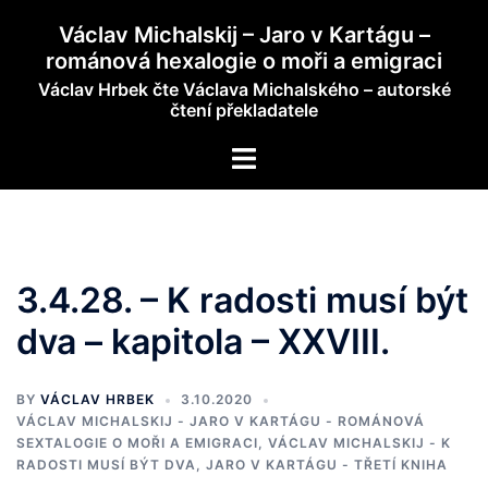
Skip
Václav Michalskij – Jaro v Kartágu –
to
románová hexalogie o moři a emigraci
content
Václav Hrbek čte Václava Michalského – autorské
čtení překladatele
Toggle
menu
3.4.28. – K radosti musí být
dva – kapitola – XXVIII.
BY
VÁCLAV HRBEK
3.10.2020
VÁCLAV MICHALSKIJ - JARO V KARTÁGU - ROMÁNOVÁ
SEXTALOGIE O MOŘI A EMIGRACI
,
VÁCLAV MICHALSKIJ - K
RADOSTI MUSÍ BÝT DVA, JARO V KARTÁGU - TŘETÍ KNIHA