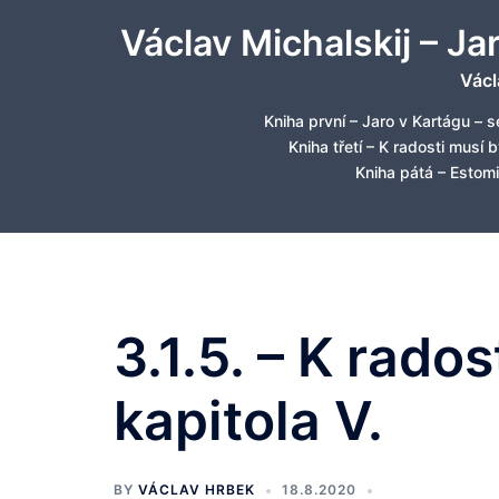
Skip
Václav Michalskij – Ja
to
content
Václ
Kniha první – Jaro v Kartágu – s
Kniha třetí – K radosti musí 
Kniha pátá – Estomi
3.1.5. – K rado
kapitola V.
BY
VÁCLAV HRBEK
18.8.2020