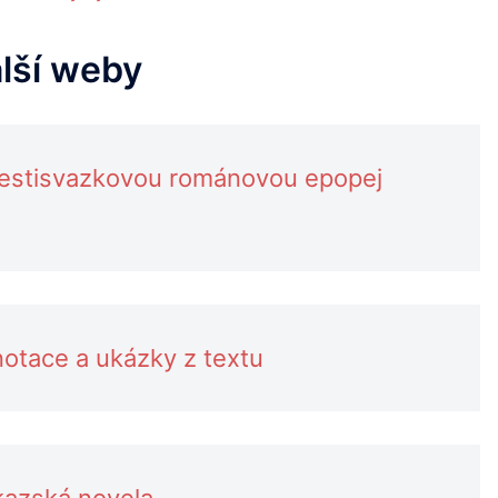
alší weby
šestisvazkovou románovou epopej
otace a ukázky z textu
kazská novela