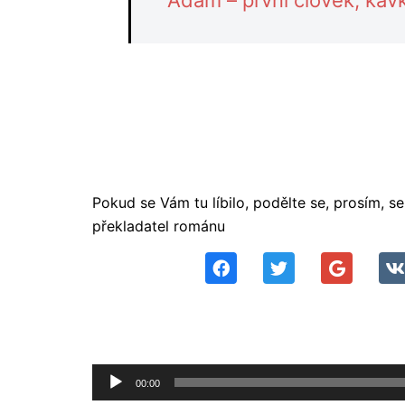
Pokud se Vám tu líbilo, podělte se, prosím, 
překladatel románu
Audio
00:00
přehrávač