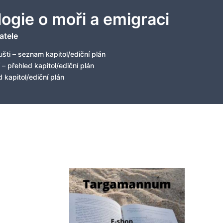
logie o moři a emigraci
atele
šti – seznam kapitol/ediční plán
 – přehled kapitol/ediční plán
 kapitol/ediční plán