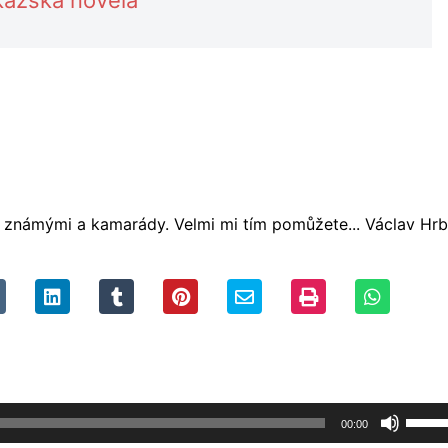
se známými a kamarády. Velmi mi tím pomůžete... Václav Hrb
Použi
00:00
šipek