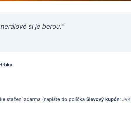
nerálové si je berou.“
 Hrbka
 ke stažení zdarma (napište do políčka
Slevový
kupón
: JvK