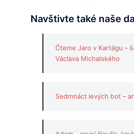
Navštivte také naše d
Čteme Jaro v Kartágu – 
Václava Michalského
Sedmnáct levých bot – an
Adam – první člověk, kav