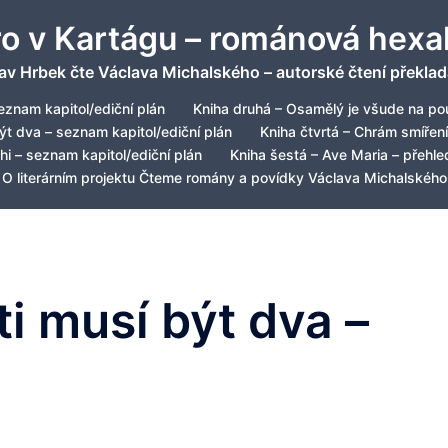
ro v Kartágu – románová hexa
av Hrbek čte Václava Michalského – autorské čtení překlad
eznam kapitol/ediční plán
Kniha druhá – Osamělý je všude na pou
být dva – seznam kapitol/ediční plán
Kniha čtvrtá – Chrám smíření
hi – seznam kapitol/ediční plán
Kniha šestá – Ave Maria – přehled
O literárním projektu Čteme romány a povídky Václava Michalského
sti musí být dva –