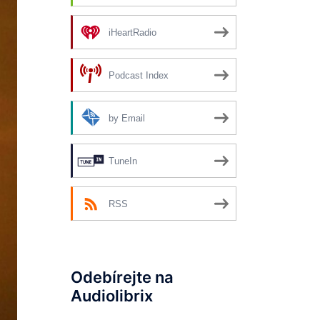
iHeartRadio
Podcast Index
by Email
TuneIn
RSS
Odebírejte na
Audiolibrix