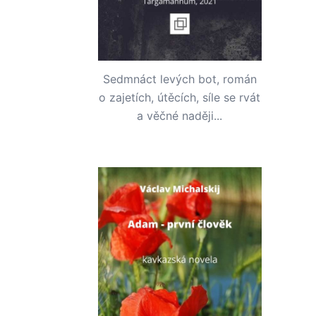
Sedmnáct levých bot, román
o zajetích, útěcích, síle se rvát
a věčné naději...