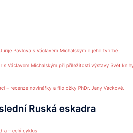
ka Jurije Pavlova s Václavem Michalským o jeho tvorbě.
or s Václavem Michalským při příležitosti výstavy Svět knih
ci – recenze novinářky a filoložky PhDr. Jany Vackové.
slední Ruská eskadra
ra – celý cyklus